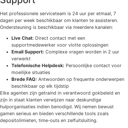
Het professionele serviceteam is 24 uur per etmaal, 7
dagen per week beschikbaar om klanten te assisteren.
Ondersteuning is beschikbaar via meerdere kanalen:
Live Chat:
Direct contact met een
supportmedewerker voor vlotte oplossingen
Email Support:
Complexe vragen worden in 2 uur
verwerkt
Telefonische Helpdesk:
Persoonlijke contact voor
moeilijke situaties
Brede FAQ:
Antwoorden op frequente onderwerpen
beschikbaar op elk tijdstip
Elke agenten zijn getraind in verantwoord gokbeleid en
zijn in staat klanten verwijzen naar deskundige
hulporganisaties indien benodigd. Wij nemen bewust
gamen serieus en bieden verschillende tools zoals
depositolimieten, time-outs en zelfuitsluiting.