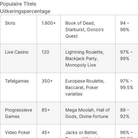
Populaire Titels
Uitkeringspercentage
Slots
1.800+
Book of Dead,
94 –
Starburst, Gonzo’s
98%
Quest
Live Casino
120
Lightning Roulette,
97% –
Blackjack Party,
99%
Monopoly Live
Tafelgames
350+
Europese Roulette,
97% –
Baccarat, Poker
99.5%
variaties
Progressieve
85+
Mega Moolah, Hall of
88 –
Games
Gods, Divine Fortune
92%
Video Poker
45+
Jacks or Better,
96% –