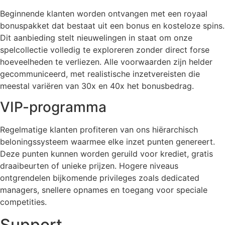
Beginnende klanten worden ontvangen met een royaal
bonuspakket dat bestaat uit een bonus en kosteloze spins.
Dit aanbieding stelt nieuwelingen in staat om onze
spelcollectie volledig te exploreren zonder direct forse
hoeveelheden te verliezen. Alle voorwaarden zijn helder
gecommuniceerd, met realistische inzetvereisten die
meestal variëren van 30x en 40x het bonusbedrag.
VIP-programma
Regelmatige klanten profiteren van ons hiërarchisch
beloningssysteem waarmee elke inzet punten genereert.
Deze punten kunnen worden geruild voor krediet, gratis
draaibeurten of unieke prijzen. Hogere niveaus
ontgrendelen bijkomende privileges zoals dedicated
managers, snellere opnames en toegang voor speciale
competities.
Support