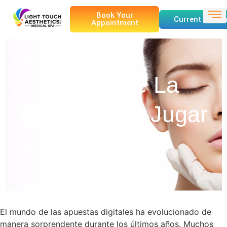
Book Your
Current Specia
Appointment
Descubre La
Emoción De Jugar
En Stake
El mundo de las apuestas digitales ha evolucionado de
manera sorprendente durante los últimos años. Muchos