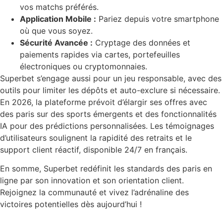
vos matchs préférés.
Application Mobile :
Pariez depuis votre smartphone
où que vous soyez.
Sécurité Avancée :
Cryptage des données et
paiements rapides via cartes, portefeuilles
électroniques ou cryptomonnaies.
Superbet s’engage aussi pour un jeu responsable, avec des
outils pour limiter les dépôts et auto-exclure si nécessaire.
En 2026, la plateforme prévoit d’élargir ses offres avec
des paris sur des sports émergents et des fonctionnalités
IA pour des prédictions personnalisées. Les témoignages
d’utilisateurs soulignent la rapidité des retraits et le
support client réactif, disponible 24/7 en français.
En somme, Superbet redéfinit les standards des paris en
ligne par son innovation et son orientation client.
Rejoignez la communauté et vivez l’adrénaline des
victoires potentielles dès aujourd’hui !