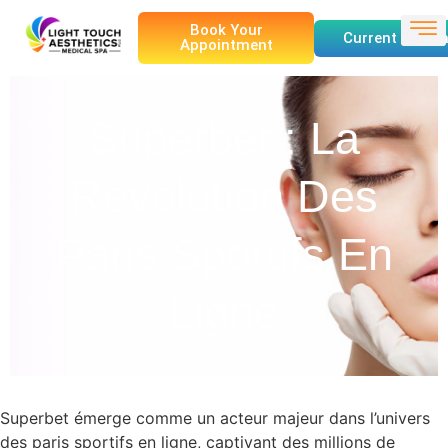
Book Your
Current Specia
Appointment
Superbet : La
Révolution Des
Paris Sportifs En
Ligne
Superbet émerge comme un acteur majeur dans l’univers
des paris sportifs en ligne, captivant des millions de