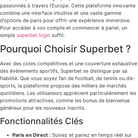
passionnés à travers l’Europe. Cette plateforme innovante
combine une interface intuitive et une vaste gamme
d’options de paris pour offrir une expérience immersive.
Pour accéder à vos compte et commencer à parier, un
simple
superbet login
suffit.
Pourquoi Choisir Superbet ?
Avec des cotes compétitives et une couverture exhaustive
des événements sportifs, Superbet se distingue par sa
fiabilité. Que vous soyez fan de football, de tennis ou d’e-
sports, la plateforme propose des milliers de marchés
quotidiens. Les utilisateurs apprécient particulièrement les
promotions attractives, comme les bonus de bienvenue
généreux pour les nouveaux inscrits.
Fonctionnalités Clés
Paris en Direct :
Suivez et pariez en temps réel sur