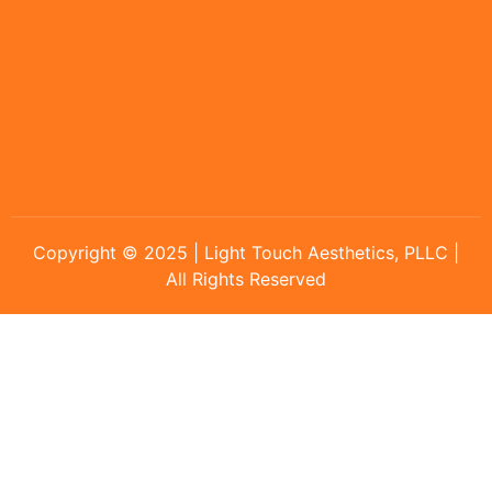
Copyright © 2025 | Light Touch Aesthetics, PLLC |
All Rights Reserved