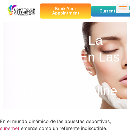
Book Your
Current Specia
Appointment
Superbet: La
Revolución En Las
Apuestas
Deportivas Online
En el mundo dinámico de las apuestas deportivas,
superbet
emerge como un referente indiscutible,