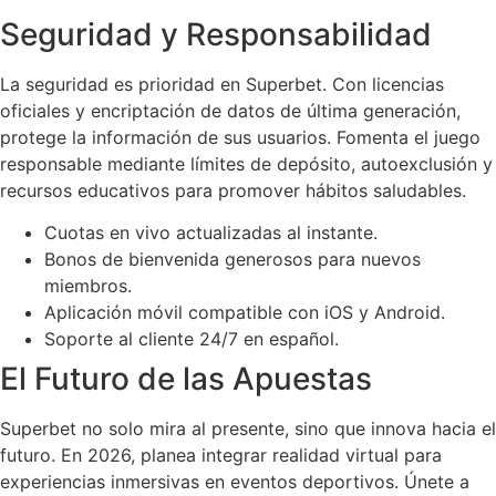
Seguridad y Responsabilidad
La seguridad es prioridad en Superbet. Con licencias
oficiales y encriptación de datos de última generación,
protege la información de sus usuarios. Fomenta el juego
responsable mediante límites de depósito, autoexclusión y
recursos educativos para promover hábitos saludables.
Cuotas en vivo actualizadas al instante.
Bonos de bienvenida generosos para nuevos
miembros.
Aplicación móvil compatible con iOS y Android.
Soporte al cliente 24/7 en español.
El Futuro de las Apuestas
Superbet no solo mira al presente, sino que innova hacia el
futuro. En 2026, planea integrar realidad virtual para
experiencias inmersivas en eventos deportivos. Únete a