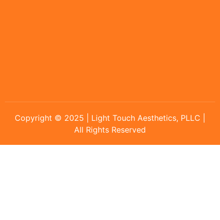
Copyright © 2025 | Light Touch Aesthetics, PLLC |
All Rights Reserved