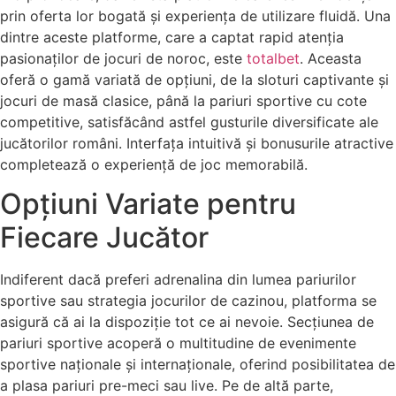
prin oferta lor bogată și experiența de utilizare fluidă. Una
dintre aceste platforme, care a captat rapid atenția
pasionaților de jocuri de noroc, este
totalbet
. Aceasta
oferă o gamă variată de opțiuni, de la sloturi captivante și
jocuri de masă clasice, până la pariuri sportive cu cote
competitive, satisfăcând astfel gusturile diversificate ale
jucătorilor români. Interfața intuitivă și bonusurile atractive
completează o experiență de joc memorabilă.
Opțiuni Variate pentru
Fiecare Jucător
Indiferent dacă preferi adrenalina din lumea pariurilor
sportive sau strategia jocurilor de cazinou, platforma se
asigură că ai la dispoziție tot ce ai nevoie. Secțiunea de
pariuri sportive acoperă o multitudine de evenimente
sportive naționale și internaționale, oferind posibilitatea de
a plasa pariuri pre-meci sau live. Pe de altă parte,