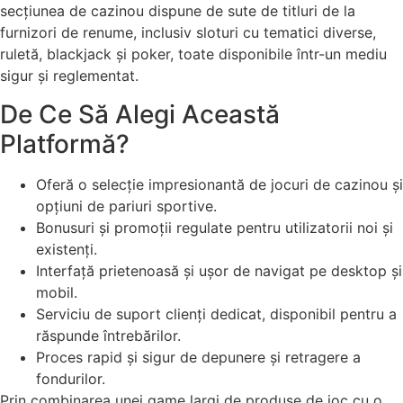
secțiunea de cazinou dispune de sute de titluri de la
furnizori de renume, inclusiv sloturi cu tematici diverse,
ruletă, blackjack și poker, toate disponibile într-un mediu
sigur și reglementat.
De Ce Să Alegi Această
Platformă?
Oferă o selecție impresionantă de jocuri de cazinou și
opțiuni de pariuri sportive.
Bonusuri și promoții regulate pentru utilizatorii noi și
existenți.
Interfață prietenoasă și ușor de navigat pe desktop și
mobil.
Serviciu de suport clienți dedicat, disponibil pentru a
răspunde întrebărilor.
Proces rapid și sigur de depunere și retragere a
fondurilor.
Prin combinarea unei game largi de produse de joc cu o