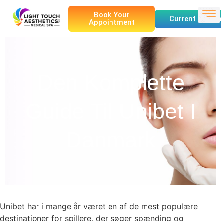
Book Your
Current Specia
Appointment
Den Komplette
Guide Til Unibet I
Danmark
Unibet har i mange år været en af de mest populære
destinationer for spillere, der søger spænding og