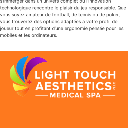
s’immerger dans un univers complet ou l’innovation
technologique rencontre le plaisir du jeu responsable. Que
vous soyez amateur de football, de tennis ou de poker,
vous trouverez des options adaptées a votre profil de
joueur tout en profitant d’une ergonomie pensée pour les
mobiles et les ordinateurs.