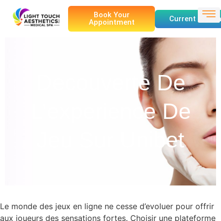
Book Your
Current Specia
Appointment
Decouverte De
L’experience De
Jeu Sur Unibet
Le monde des jeux en ligne ne cesse d’evoluer pour offrir
aux joueurs des sensations fortes. Choisir une plateforme