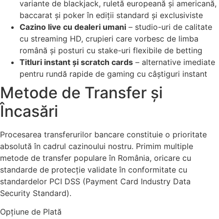
variante de blackjack, ruletă europeană și americană,
baccarat și poker în ediții standard și exclusiviste
Cazino live cu dealeri umani
– studio-uri de calitate
cu streaming HD, crupieri care vorbesc de limba
română și posturi cu stake-uri flexibile de betting
Titluri instant și scratch cards
– alternative imediate
pentru rundă rapide de gaming cu câștiguri instant
Metode de Transfer și
Încasări
Procesarea transferurilor bancare constituie o prioritate
absolută în cadrul cazinoului nostru. Primim multiple
metode de transfer populare în România, oricare cu
standarde de protecție validate în conformitate cu
standardelor PCI DSS (Payment Card Industry Data
Security Standard).
Opțiune de Plată