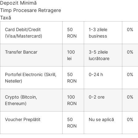
Depozit Minimă
Timp Procesare Retragere
Taxă
Card Debit/Credit
50
1-3 zilele
0%
(Visa/Mastercard)
RON
business
Transfer Bancar
100
3-5 zilele
0%
lei
lucrătoare
Portofel Electronic (Skrill,
50
0-24 h
0%
Neteller)
RON
Crypto (Bitcoin,
100
0-2 ore
0%
Ethereum)
RON
Voucher Preplătit
50
Nu se aplică
0%
RON