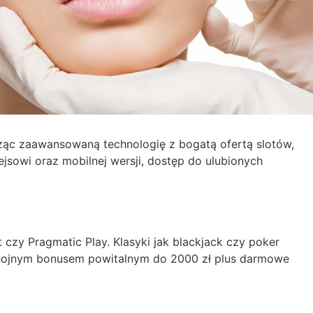
cząc zaawansowaną technologię z bogatą ofertą slotów,
fejsowi oraz mobilnej wersji, dostęp do ulubionych
zy Pragmatic Play. Klasyki jak blackjack czy poker
są hojnym bonusem powitalnym do 2000 zł plus darmowe