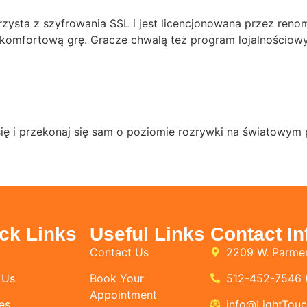
rzysta z szyfrowania SSL i jest licencjonowana przez reno
 komfortową grę. Gracze chwalą też program lojalnościowy
się i przekonaj się sam o poziomie rozrywki na światowym
ck Links
Useful Links
Contact In
Contact Us
2209 W. Parmer
 Us
Book Your
512-452-7546 
Appointment
es
info@LightTou