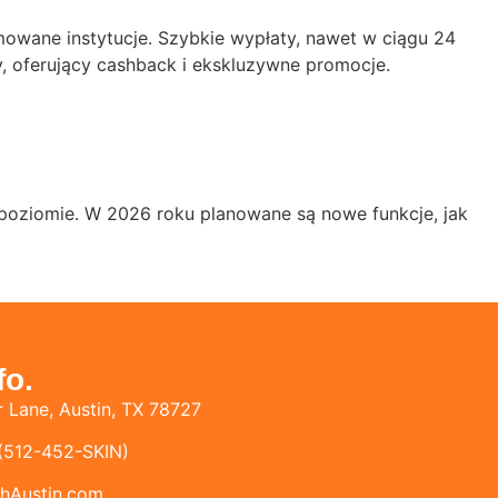
mowane instytucje. Szybkie wypłaty, nawet w ciągu 24
, oferujący cashback i ekskluzywne promocje.
 poziomie. W 2026 roku planowane są nowe funkcje, jak
fo.
 Lane, Austin, TX 78727
(512-452-SKIN)
chAustin.com