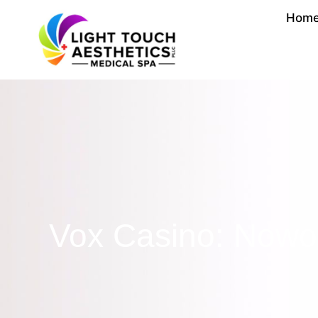
Hom
Vox Casino: Nowo