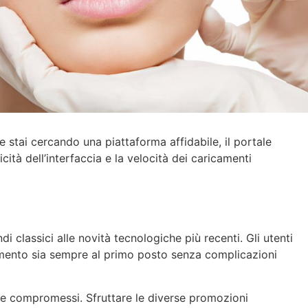
 stai cercando una piattaforma affidabile, il portale
ità dell’interfaccia e la velocità dei caricamenti
 classici alle novità tecnologiche più recenti. Gli utenti
timento sia sempre al primo posto senza complicazioni
ole compromessi. Sfruttare le diverse promozioni